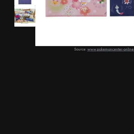
Source:
www.pokemoncenter-online