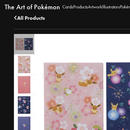
The Art of Pokémon
Cards
Products
Artwork
Illustrators
Poké
All Products