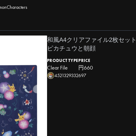
mon
Characters
和風A4クリアファイル2枚セッ
ピカチュウと朝顔
PRODUCT TYPE
PRICE
Clear File
円660
4521329332697