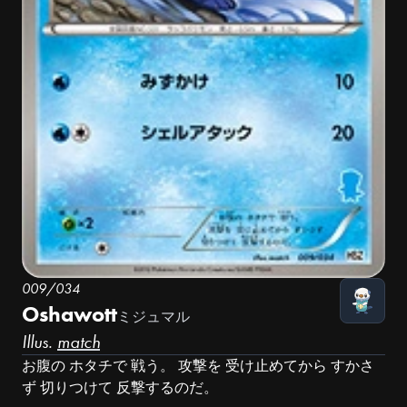
009/034
Oshawott
ミジュマル
Illus.
match
お腹の ホタチで 戦う。 攻撃を 受け止めてから すかさ
ず 切りつけて 反撃するのだ。