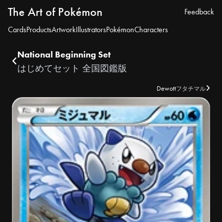
The Art of Pokémon
Feedback
Cards
Products
Artwork
Illustrators
Pokémon
Characters
National Beginning Set
はじめてセット 全国図鑑版
Dewott
フタチマル