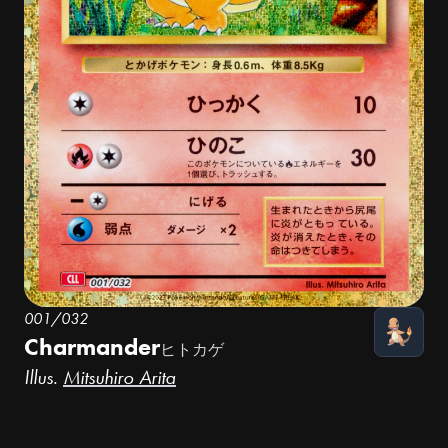
001/032
Charmander
ヒトカゲ
Illus.
Mitsuhiro Arita