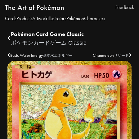
The Art of Pokémon
Feedback
Cards
Products
Artwork
Illustrators
Pokémon
Characters
Pokémon Card Game Classic
ポケモンカードゲーム Classic
Basic Water Energy
Charmeleon
基本水エネルギー
リザード