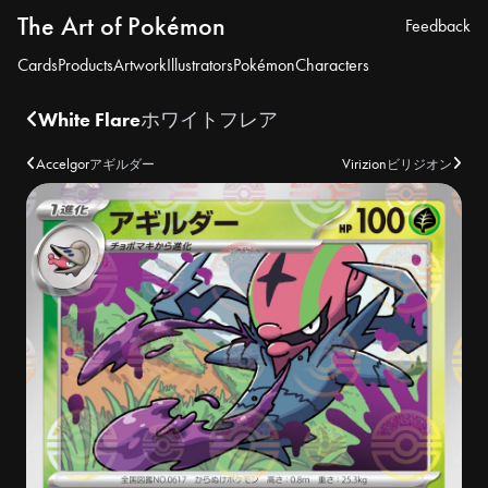
The Art of Pokémon
Feedback
Cards
Products
Artwork
Illustrators
Pokémon
Characters
White Flare
ホワイトフレア
Accelgor
Virizion
アギルダー
ビリジオン