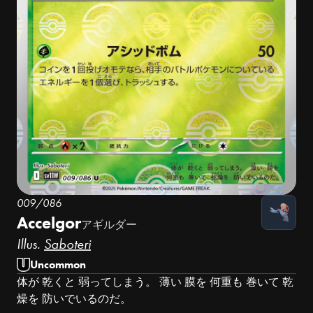
009/086
Accelgor
アギルダー
Illus.
Saboteri
Uncommon
体が 乾くと 弱ってしまう。 薄い 膜を 何重も 巻いて 乾
燥を 防いでいるのだ。