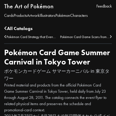
The Art of Pokémon
Feedback
Cards
Products
Artwork
Illustrators
Pokémon
Characters
All Catalogs
Pokémon Card Strategy that Even Adults Can Understand
Pokémon Card Game Scans from pokemon_dec
Pokémon Card Game Summer
Carnival in Tokyo Tower
ポケモンカードゲーム サマーカーニバル in 東京タ
ワー
Printed material and products from the official Pokémon Card
Game Summer Carnival in Tokyo Tower, held daily from July 23
through August 28, 2011. The catalog connects the event flyer to
related physical items and preserves the schedule and
promotional-card context.