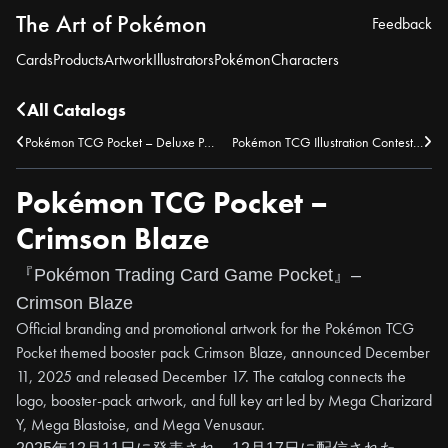
The Art of Pokémon
Feedback
Cards
Products
Artwork
Illustrators
Pokémon
Characters
All Catalogs
Pokémon TCG Pocket – Deluxe Pack: ex
Pokémon TCG Illustration Contest – Uninori
Pokémon TCG Pocket –
Crimson Blaze
『Pokémon Trading Card Game Pocket』–
Crimson Blaze
Official branding and promotional artwork for the Pokémon TCG
Pocket themed booster pack Crimson Blaze, announced December
11, 2025 and released December 17. The catalog connects the
logo, booster-pack artwork, and full key art led by Mega Charizard
Y, Mega Blastoise, and Mega Venusaur.