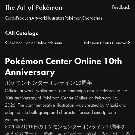
The Art of Pokémon
Feedback
Cards
Products
Artwork
Illustrators
Pokémon
Characters
All Catalogs
Pokémon Center Online 5th Anniversary
Pokémon Center Okinawa
Pokémon Center Online 10th
Anniversary
ポケモンセンターオンライン10周年
Official artwork, wallpapers, and campaign assets celebrating the
10th anniversary of Pokémon Center Online on February 16,
2026. The commemorative illustration was created by Mizuki and
adapted into both group and character-focused smartphone
wallpapers.
2026年2月16日のポケモンセンターオンライン10周年を
祝う公式アート、壁紙、キャンペーン素材。みづきによる