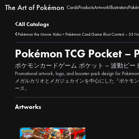
The Art of Pokémon
Cards
Products
Artwork
Illustrators
Poké
All Catalogs
Pokémon the Movie: Koko × Pokémon Card Game Illust Contest – 55 N
Pokémon TCG Pocket – P
ポケモンカードゲーム ポケット – 波動ビー
Promotional artwork, logo, and booster-pack design for Pokémo
メガルカリオとメガジュカインを中心にした『ポケモンカ
ース。
Artworks