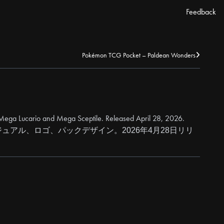
Feedback
Pokémon TCG Pocket – Paldean Wonders
g Mega Lucario and Mega Sceptile. Released April 28, 2026.
アル、ロゴ、パックデザイン。2026年4月28日リリ