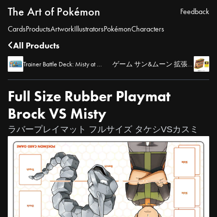
The Art of Pokémon
Feedback
Cards
Products
Artwork
Illustrators
Pokémon
Characters
All Products
Trainer Battle Deck: Misty at Cerulean City Gym
ゲーム サン&ムーン 拡張パック ウルトラサン5パック+「ボスごっこピカチュウ」カード Gセット
Full Size Rubber Playmat
Brock VS Misty
ラバープレイマット フルサイズ タケシVSカスミ