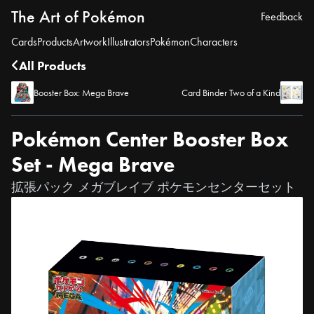
The Art of Pokémon
Feedback
Cards
Products
Artwork
Illustrators
Pokémon
Characters
All Products
Booster Box: Mega Brave
Card Binder Two of a Kind
Pokémon Center Booster Box
Set - Mega Brave
拡張パック メガブレイブ ポケモンセンターセット