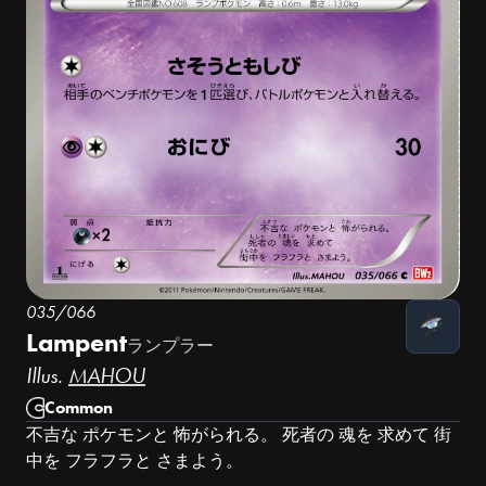
035/066
Lampent
ランプラー
Illus.
MAHOU
Common
不吉な ポケモンと 怖がられる。 死者の 魂を 求めて 街
中を フラフラと さまよう。