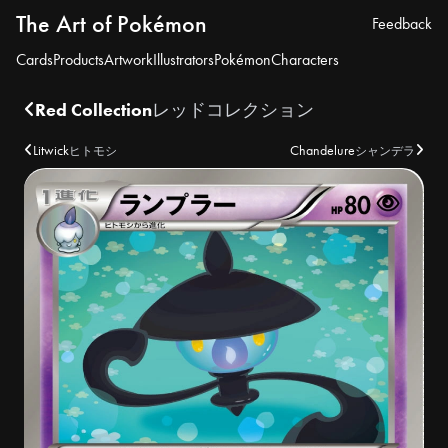
The Art of Pokémon
Feedback
Cards
Products
Artwork
Illustrators
Pokémon
Characters
Red Collection
レッドコレクション
Litwick
Chandelure
ヒトモシ
シャンデラ