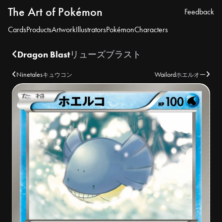
The Art of Pokémon
Feedback
Cards
Products
Artwork
Illustrators
Pokémon
Characters
Dragon Blast
リューズブラスト
Ninetales
Wailord
キュウコン
ホエルオー