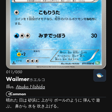
011/050
Wailmer
ホエルコ
Illus.
Atsuko Nishida
Common
晴れた 日は 砂浜に 上がり ボールのように 弾んで 遊
ぶ。 鼻から 水を 吹き上げる。