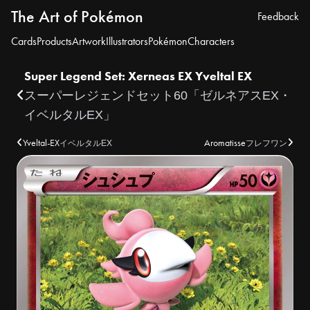
The Art of Pokémon
Feedback
Cards
Products
Artwork
Illustrators
Pokémon
Characters
Super Legend Set: Xerneas EX Yveltal EX
スーパーレジェンドセット60「ゼルネアスEX・
イベルタルEX」
Yveltal-EX
Aromatisse
イベルタルEX
フレフワン