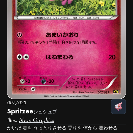
007/023
Spritzee
シュシュプ
Illus.
5ban Graphics
かいだ 者を うっとりさせる 香りを 体から 漂わせる。