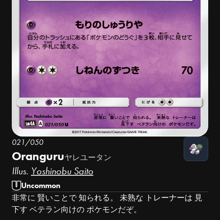
021/050
Oranguru
ヤレユータン
Illus.
Yoshinobu Saito
Uncommon
非常に 賢いことで 知られる。 未熟な トレーナーは 見
下す ベテラン向けの ポケモンだぞ。