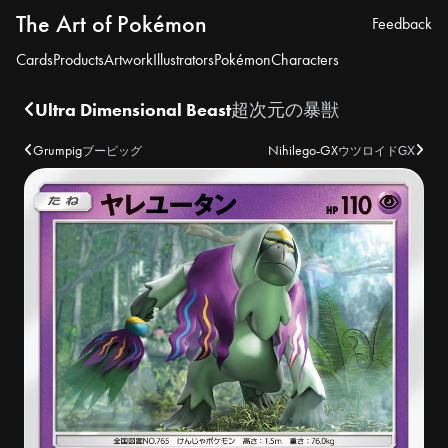
The Art of Pokémon
Feedback
Cards
Products
Artwork
Illustrators
Pokémon
Characters
Ultra Dimensional Beast
超次元の暴獣
Grumpig
Nihilego-GX
ブーピッグ
ウツロイドGX