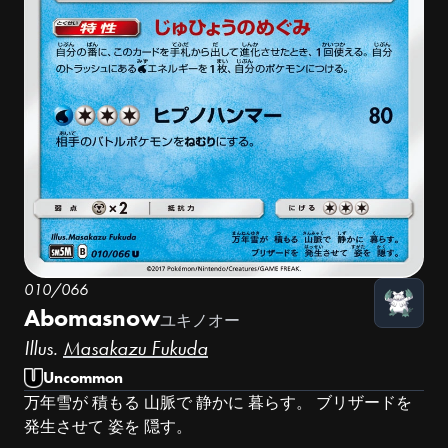
010/066
Abomasnow
ユキノオー
Illus.
Masakazu Fukuda
Uncommon
万年雪が 積もる 山脈で 静かに 暮らす。 ブリザードを
発生させて 姿を 隠す。