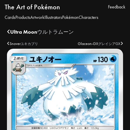
The Art of Pokémon
Feedback
Cards
Products
Artwork
Illustrators
Pokémon
Characters
Ultra Moon
ウルトラムーン
Snover
Glaceon-GX
ユキカブリ
グレイシアGX