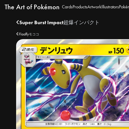
The Art of Pokémon
Cards
Products
Artwork
Illustrators
Poké
Super Burst Impact
超爆インパクト
Flaaffy
モココ