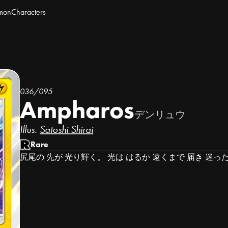
mon
Characters
036/095
Ampharos
デンリュウ
Illus.
Satoshi Shirai
Rare
尻尾の 先が 光り輝く。 光は はるか 遠くまで 届き 迷っ