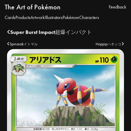
The Art of Pokémon
Feedback
Cards
Products
Artwork
Illustrators
Pokémon
Characters
Super Burst Impact
超爆インパクト
Spinarak
Hoppip
イトマル
ハネッコ