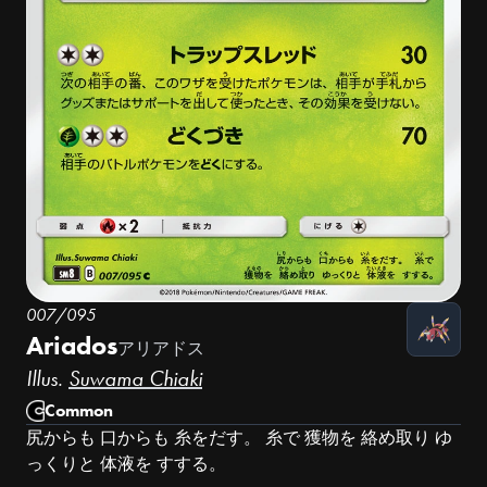
007/095
Ariados
アリアドス
Illus.
Suwama Chiaki
Common
尻からも 口からも 糸をだす。 糸で 獲物を 絡め取り ゆ
っくりと 体液を すする。