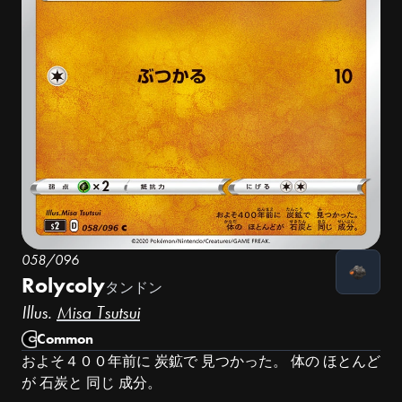
058/096
Rolycoly
タンドン
Illus.
Misa Tsutsui
Common
およそ４００年前に 炭鉱で 見つかった。 体の ほとんど
が 石炭と 同じ 成分。