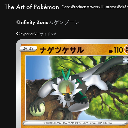
The Art of Pokémon
Cards
Products
Artwork
Illustrators
Poké
Infinity Zone
ムゲンゾーン
Rhyperior V
ドサイドンV