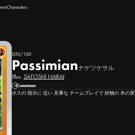
mon
Characters
050/100
Passimian
ナゲツケサル
Illus.
SATOSHI NAKAI
Common
ボスの 指示に 従い 見事な チームプレイで 好物の 木の