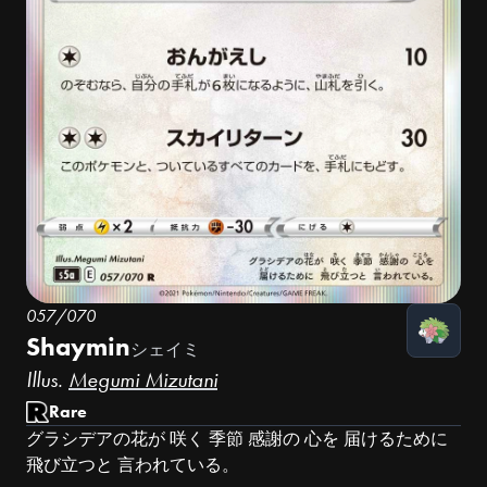
057/070
Shaymin
シェイミ
Illus.
Megumi Mizutani
Rare
グラシデアの花が 咲く 季節 感謝の 心を 届けるために
飛び立つと 言われている。