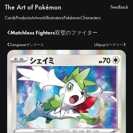
The Art of Pokémon
Feedback
Cards
Products
Artwork
Illustrators
Pokémon
Characters
Matchless Fighters
双璧のファイター
Zangoose
Lillipup
ザングース
ヨーテリー