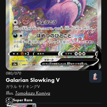
080/070
Galarian Slowking V
ガラル ヤドキングV
Illus.
Tomokazu Komiya
Super Rare