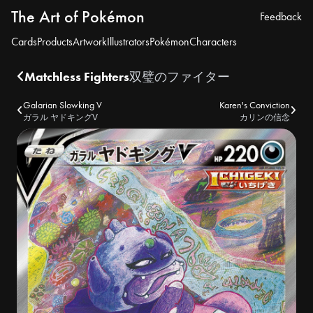
The Art of Pokémon
Feedback
Cards
Products
Artwork
Illustrators
Pokémon
Characters
Matchless Fighters
双璧のファイター
Galarian Slowking V
Karen's Conviction
ガラル ヤドキングV
カリンの信念