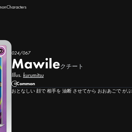
mon
Characters
024/067
Mawile
クチート
Illus.
kurumitsu
Common
おとなしい 顔で 相手を 油断 させてから おおあごで が