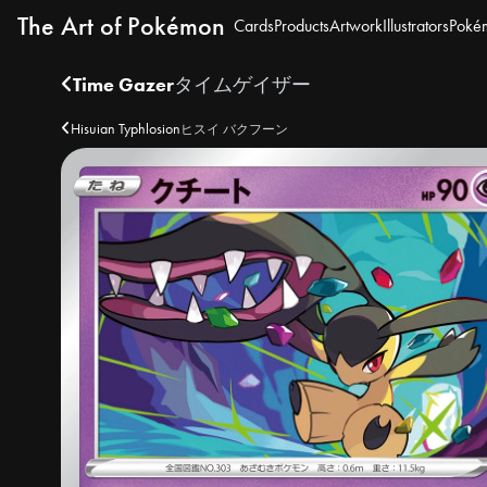
The Art of Pokémon
Cards
Products
Artwork
Illustrators
Poké
Time Gazer
タイムゲイザー
Hisuian Typhlosion
ヒスイ バクフーン