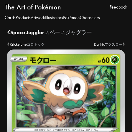
The Art of Pokémon
Feedback
Cards
Products
Artwork
Illustrators
Pokémon
Characters
Space Juggler
スペースジャグラー
Kricketune
Dartrix
コロトック
フクスロー