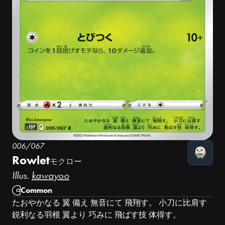
006/067
Rowlet
モクロー
Illus.
kawayoo
Common
たおやかなる 翼 備え 無音にて 飛翔す。 小刀に比肩す
鋭利なる羽根 翼より 巧みに 飛ばす技 体得す。