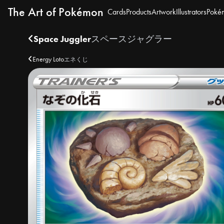
The Art of Pokémon
Cards
Products
Artwork
Illustrators
Poké
Space Juggler
スペースジャグラー
Energy Loto
エネくじ