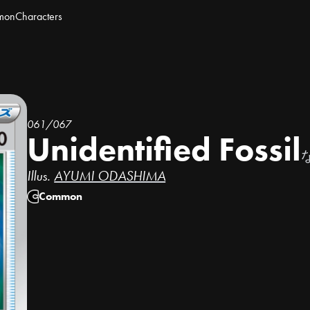
mon
Characters
061/067
Unidentified Fossil
Illus.
AYUMI ODASHIMA
Common