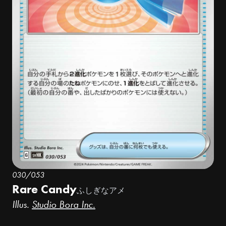
030/053
Rare Candy
ふしぎなアメ
Illus.
Studio Bora Inc.