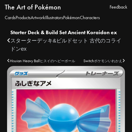
The Art of Pokémon
Feedback
Cards
Products
Artwork
Illustrators
Pokémon
Characters
Starter Deck & Build Set Ancient Koraidon ex
スターターデッキ&ビルドセット 古代のコライ
ドンex
Hisuian Heavy Ball
Switch
ヒスイのヘビーボール
ポケモンいれかえ