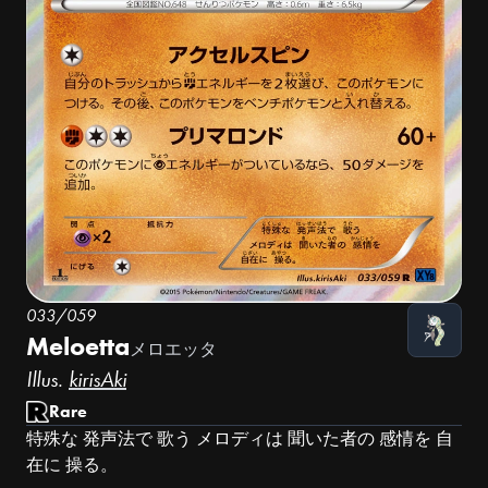
033/059
Meloetta
メロエッタ
Illus.
kirisAki
Rare
特殊な 発声法で 歌う メロディは 聞いた者の 感情を 自
在に 操る。