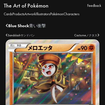
The Art of Pokémon
Feedback
Cards
Products
Artwork
Illustrators
Pokémon
Characters
Blue Shock
青い衝撃
Sandslash
Cacturne
サンドパン
ノクタス