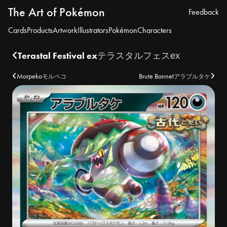
The Art of Pokémon
Feedback
Cards
Products
Artwork
Illustrators
Pokémon
Characters
Terastal Festival ex
テラスタルフェスex
Morpeko
Brute Bonnet
モルペコ
アラブルタケ