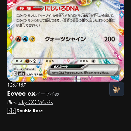
126/187
Eevee ex
イーブイex
Illus.
aky CG Works
Double Rare