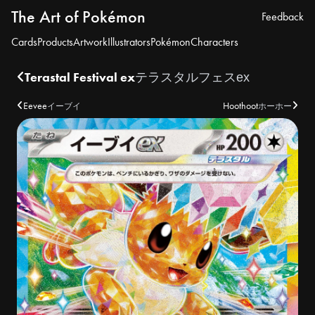
The Art of Pokémon
Feedback
Cards
Products
Artwork
Illustrators
Pokémon
Characters
Terastal Festival ex
テラスタルフェスex
Eevee
Hoothoot
イーブイ
ホーホー