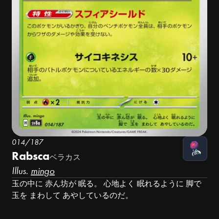
014/187
Rabsca
ベラカス
Illus.
mingo
玉の中に 赤ん坊が 眠る。 心地よく 眠れるように 脚で
玉を まわして あやしているのだ。