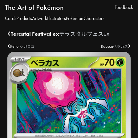
The Art of Pokémon
Feedback
Cards
Products
Artwork
Illustrators
Pokémon
Characters
Terastal Festival ex
テラスタルフェスex
Rellor
Rabsca
シガロコ
ベラカス