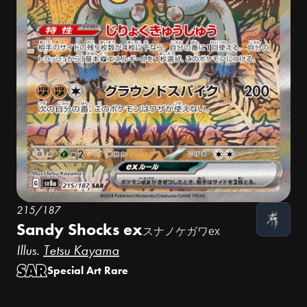
215/187
Sandy Shocks ex
スナノケガワex
Illus.
Tetsu Kayama
Special Art Rare