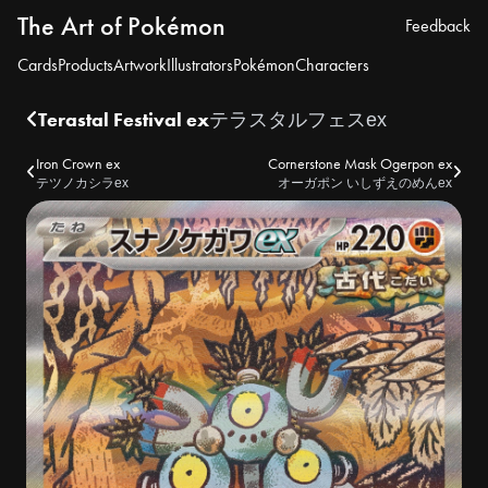
The Art of Pokémon
Feedback
Cards
Products
Artwork
Illustrators
Pokémon
Characters
Terastal Festival ex
テラスタルフェスex
Iron Crown ex
Cornerstone Mask Ogerpon ex
テツノカシラex
オーガポン いしずえのめんex