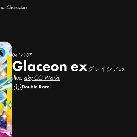
mon
Characters
041/187
Glaceon ex
グレイシアex
Illus.
aky CG Works
Double Rare