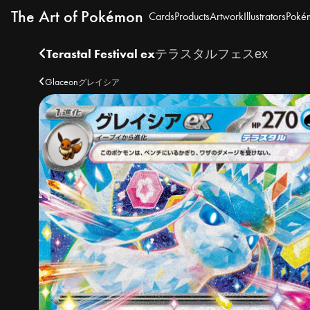
The Art of Pokémon
Cards
Products
Artwork
Illustrators
Poké
Terastal Festival ex
テラスタルフェスex
Glaceon
グレイシア