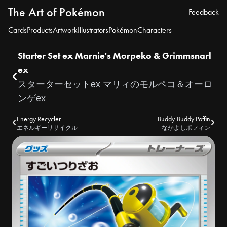
The Art of Pokémon
Feedback
Cards
Products
Artwork
Illustrators
Pokémon
Characters
Starter Set ex Marnie's Morpeko & Grimmsnarl
ex
スターターセットex マリィのモルペコ＆オーロ
ンゲex
Energy Recycler
Buddy-Buddy Poffin
エネルギーリサイクル
なかよしポフィン