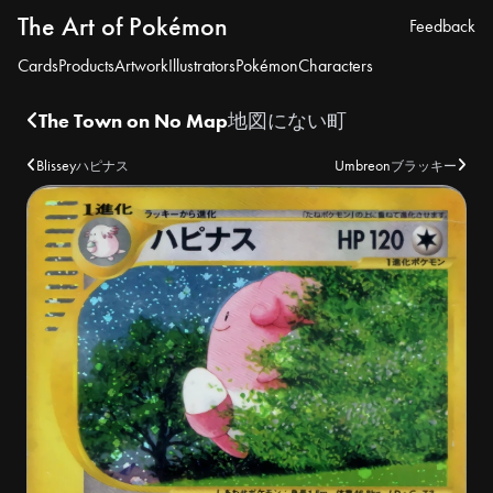
The Art of Pokémon
Feedback
Cards
Products
Artwork
Illustrators
Pokémon
Characters
The Town on No Map
地図にない町
Blissey
Umbreon
ハピナス
ブラッキー