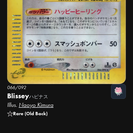
066/092
Blissey
ハピナス
Illus.
Naoyo Kimura
Rare (Old Back)