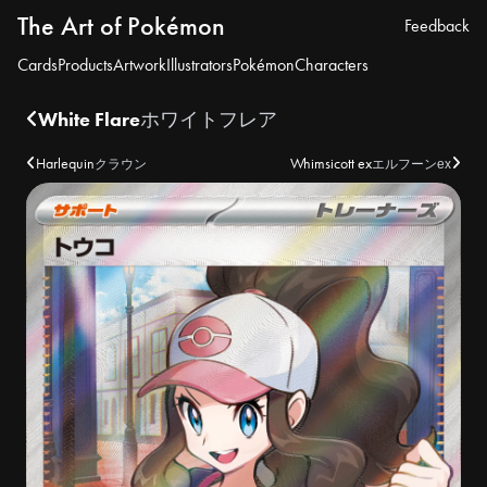
The Art of Pokémon
Feedback
Cards
Products
Artwork
Illustrators
Pokémon
Characters
White Flare
ホワイトフレア
Harlequin
Whimsicott ex
クラウン
エルフーンex