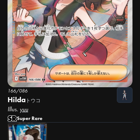
166/086
Hilda
トウコ
Illus.
yuu
Super Rare