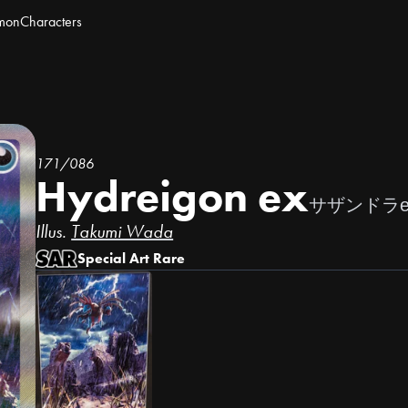
mon
Characters
171/086
Hydreigon ex
サザンドラe
Illus.
Takumi Wada
Special Art Rare