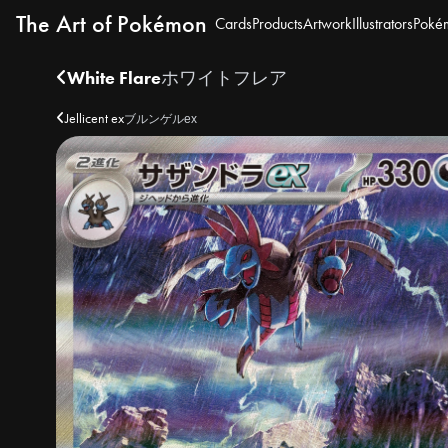
The Art of Pokémon
Cards
Products
Artwork
Illustrators
Poké
White Flare
ホワイトフレア
Jellicent ex
ブルンゲルex