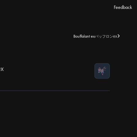
Feedback
Bouffalant ex
バッフロンex
x