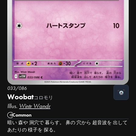
033/086
Woobat
コロモリ
Illus.
Wintr Wandr
Common
暗い 森や 洞穴で 暮らす。 鼻の 穴から 超音波を 出して
あたりの 様子を 探る。