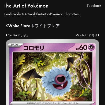
The Art of Pokémon
Feedback
Cards
Products
Artwork
Illustrators
Pokémon
Characters
White Flare
ホワイトフレア
Stunfisk
Woobat
マッギョ
コロモリ