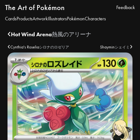
The Art of Pokémon
Feedback
Cards
Products
Artwork
Illustrators
Pokémon
Characters
Hot Wind Arena
熱風のアリーナ
Cynthia's Roselia
Shaymin
シロナのロゼリア
シェイミ