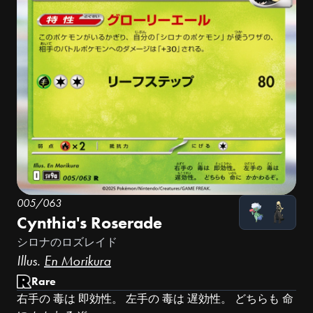
005/063
Cynthia's Roserade
シロナのロズレイド
Illus.
En Morikura
Rare
右手の 毒は 即効性。 左手の 毒は 遅効性。 どちらも 命